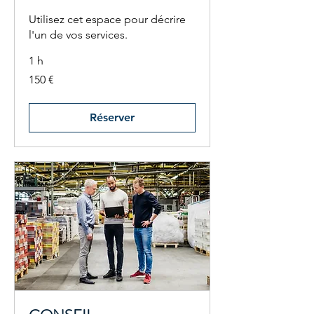
Utilisez cet espace pour décrire
l'un de vos services.
1 h
150
150 €
euros
Réserver