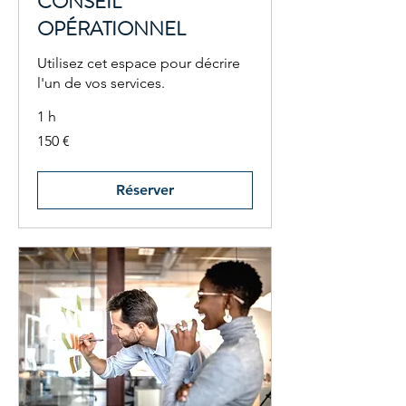
CONSEIL
OPÉRATIONNEL
Utilisez cet espace pour décrire
l'un de vos services.
1 h
150
150 €
euros
Réserver