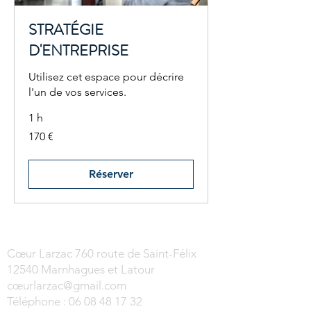
STRATÉGIE
D'ENTREPRISE
Utilisez cet espace pour décrire
l'un de vos services.
1 h
170
170 €
euros
Réserver
Cœur Larzac 760 route de Saint-Félix
12540 Marnhagues et Latour
cœur
larzac@gmail.com
Téléphone :
06 08 48 17 32