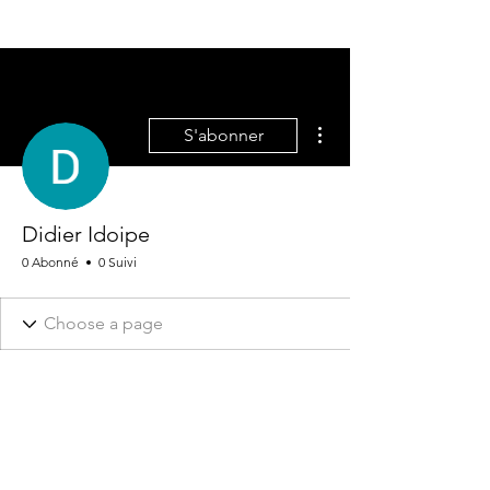
Plus d'actions
S'abonner
Didier Idoipe
0 Abonné
0 Suivi