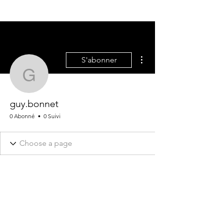
Plus d'actions
S'abonner
guy.bonnet
guy.bonnet
0 Abonné
0 Suivi