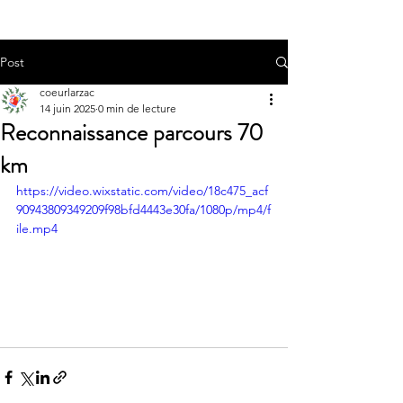
Post
coeurlarzac
14 juin 2025
0 min de lecture
Reconnaissance parcours 70
km
https://video.wixstatic.com/video/18c475_acf
90943809349209f98bfd4443e30fa/1080p/mp4/f
ile.mp4