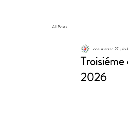
Accueil
Infos Coeur Larzac
Cœur Larzac
All Posts
coeurlarzac
27 juin
Troisiéme 
2026