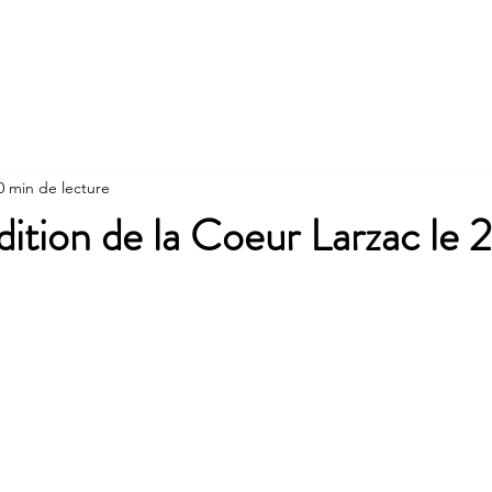
Nos Partenaires
Contact
Album
Dernieres minut
0 min de lecture
dition de la Coeur Larzac le 2