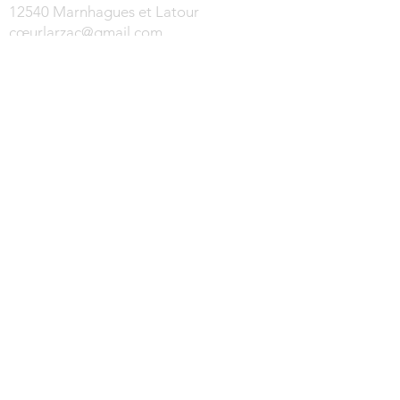
12540 Marnhagues et Latour
cœur
larzac@gmail.com
Téléphone :
06 08 48 17 32